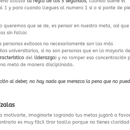
eno utilizar
la regla de los 5 segundos
, cuando suene el
 1 y para cuando llegues al numero 1 si o si ponte de pi
 queremos que se de, es pensar en nuestra meta, así que
s sin fallar.
s personas exitosas no necesariamente son las más
dios universitarios, si no son personas que en la mayoría d
racterístico
del
liderazgo
)
y no romper esa concentración 
e una meta de manera
disciplinada
.
voción al deber, no hay nada que merezca la pena que no pue
ízalas
a motivarte, imaginarte logrando tus metas jugará a favo
ntrario es muy fácil tirar toalla porque no tienes claridad