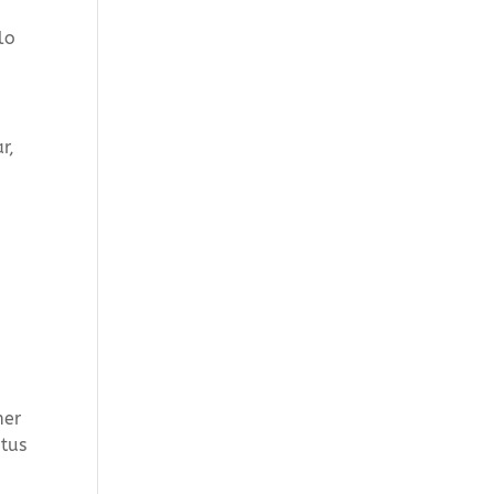
lo
r,
mer
 tus