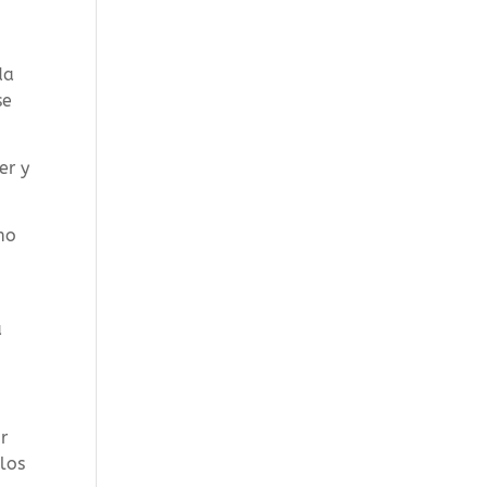
da
se
er y
mo
a
r
los