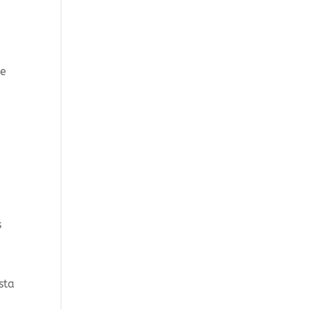
ue
e
s
sta