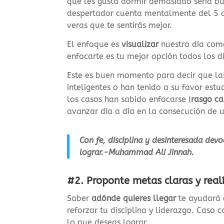
que les gusta dormir demasiado seria bu
despertador cuenta mentalmente del 5 al
veras que te sentirás mejor.
El enfoque es
visualizar
nuestro día como
enfocarte es tu mejor opción todos los día
Este es buen momento para decir que la
inteligentes o han tenido a su favor estu
los casos han sabido
enfocarse (
rasgo
ca
avanzar día a día en la consecución d
Con fe, disciplina y desinteresada de
lograr.-Muhammad Ali Jinnah.
#2. Proponte metas claras y real
Saber
adónde quieres llegar
te ayudará 
reforzar tu disciplina y liderazgo.
Caso co
lo que deseas lograr.