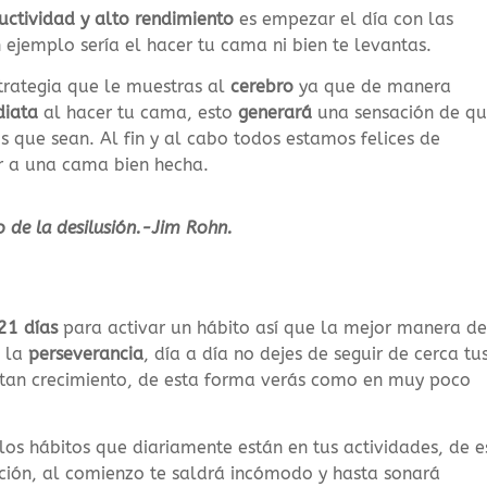
uctividad y alto rendimiento
es empezar el día con las
 ejemplo sería el hacer tu cama ni bien te levantas.
trategia que le muestras al
cerebro
ya que de manera
diata
al hacer tu cama, esto
generará
una sensación de q
 que sean. Al fin y al cabo todos estamos felices de
gar a una cama bien hecha.
o de la desilusión.-Jim Rohn.
21 días
para activar un hábito así que la mejor manera d
n la
perseverancia
, día a día no dejes de seguir de cerca tu
ntan crecimiento, de esta forma verás como en muy poco
os hábitos que diariamente están en tus actividades, de e
ción, al comienzo te saldrá incómodo y hasta sonará