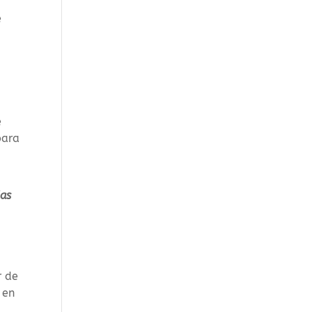
e
e
para
das
r de
 en